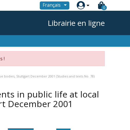

Français
0
Librairie en ligne
s !
ative bodies, Stuttgart December 2001 (Studies and texts No. 78)
ts in public life at local
gart December 2001