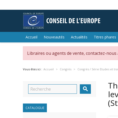
Accueil
Nouveautés
Actualités
Titres phares
Libraires ou agents de vente, contactez-nous
Vous êtes ici :
Accueil
Congrès
Congrès / Série Etudes et tr
Th

le
(S
CATALOGUE