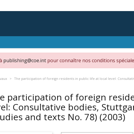
 à
publishing@coe.int
pour connaître nos conditions spéciale
avaux
The participation of foreign residents in public life at local level: Consult
e participation of foreign residen
vel: Consultative bodies, Stutt
tudies and texts No. 78)
(2003)