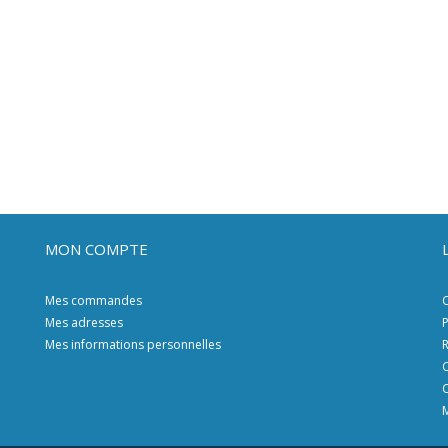
MON COMPTE
Mes commandes
C
Mes adresses
P
Mes informations personnelles
R
C
C
M