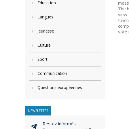
Education
measu
The h
view 
Langues
funct
compa
Jeunesse
vote 
Culture
Sport
Communication
Questions européennes
NEWSLETTER
Restez informés