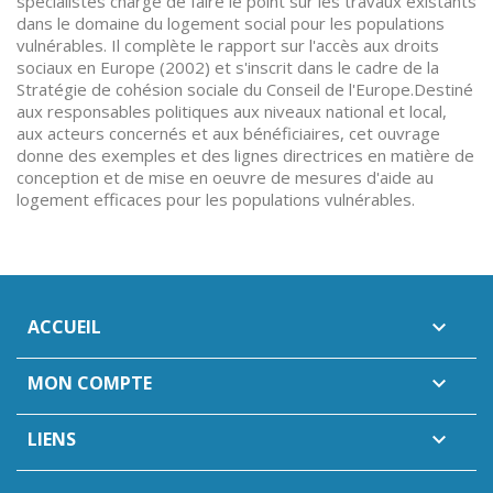
spécialistes chargé de faire le point sur les travaux existants
dans le domaine du logement social pour les populations
vulnérables. Il complète le rapport sur l'accès aux droits
sociaux en Europe (2002) et s'inscrit dans le cadre de la
Stratégie de cohésion sociale du Conseil de l'Europe.Destiné
aux responsables politiques aux niveaux national et local,
aux acteurs concernés et aux bénéficiaires, cet ouvrage
donne des exemples et des lignes directrices en matière de
conception et de mise en oeuvre de mesures d'aide au
logement efficaces pour les populations vulnérables.
ACCUEIL

MON COMPTE

LIENS
