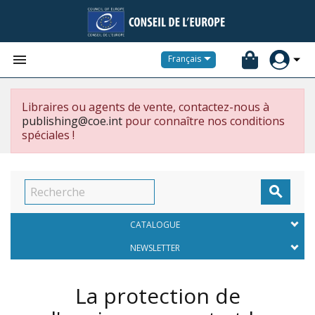


Français
Libraires ou agents de vente, contactez-nous à
publishing@coe.int
pour connaître nos conditions
spéciales !

CATALOGUE
NEWSLETTER
La protection de