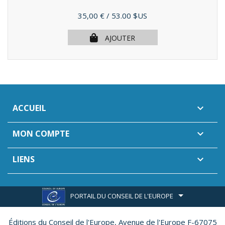
Prix
35,00 €
/ 53.00 $US
AJOUTER
ACCUEIL

MON COMPTE

LIENS

PORTAIL DU CONSEIL DE L'EUROPE
Éditions du Conseil de l'Europe,
Avenue de l'Europe F-67075