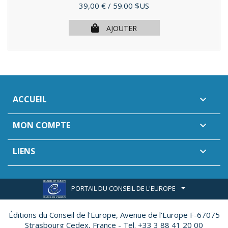
Prix
39,00 €
/ 59.00 $US
AJOUTER
ACCUEIL

MON COMPTE

LIENS

PORTAIL DU CONSEIL DE L'EUROPE
Éditions du Conseil de l'Europe,
Avenue de l'Europe F-67075
Strasbourg Cedex, France - Tel. +33 3 88 41 20 00