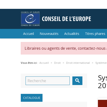
Accueil
Nouveautés
Actualités
Titres phares
Libraires ou agents de vente, contactez-nous
Vous êtes ici :
Accueil
Droit
Droit international
Systèmes 
Sy

20
CATALOGUE