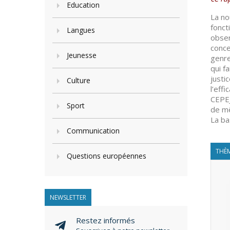
Education
La no
fonct
Langues
obser
conce
Jeunesse
genre
qui f
justi
Culture
l’eff
CEPEJ
Sport
de mê
La ba
Communication
THÈM
Questions européennes
NEWSLETTER
Restez informés