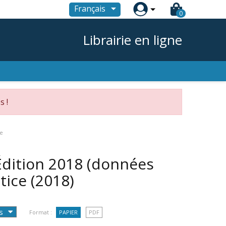

Français
0
Librairie en ligne
s !
ce
Édition 2018 (données
stice
(2018)
Format :
PAPIER
PDF