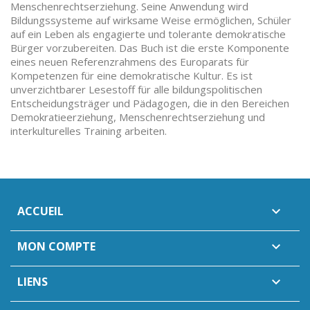
Menschenrechtserziehung. Seine Anwendung wird
Bildungssysteme auf wirksame Weise ermöglichen, Schüler
auf ein Leben als engagierte und tolerante demokratische
Bürger vorzubereiten. Das Buch ist die erste Komponente
eines neuen Referenzrahmens des Europarats für
Kompetenzen für eine demokratische Kultur. Es ist
unverzichtbarer Lesestoff für alle bildungspolitischen
Entscheidungsträger und Pädagogen, die in den Bereichen
Demokratieerziehung, Menschenrechtserziehung und
interkulturelles Training arbeiten.
ACCUEIL

MON COMPTE

LIENS
