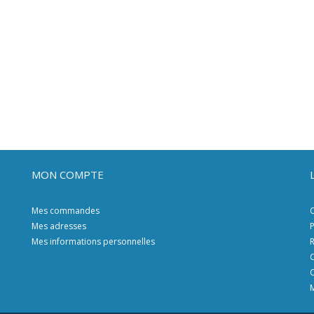
MON COMPTE
Mes commandes
C
Mes adresses
P
Mes informations personnelles
R
C
C
M