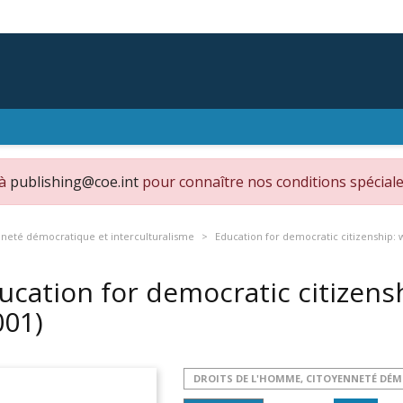
 à
publishing@coe.int
pour connaître nos conditions spéciale
nneté démocratique et interculturalisme
Education for democratic citizenship: 
ucation for democratic citizens
001)
DROITS DE L'HOMME, CITOYENNETÉ DÉ