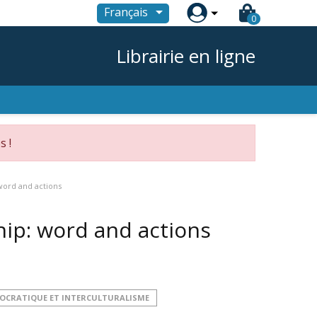

Français
0
Librairie en ligne
s !
word and actions
hip: word and actions
MOCRATIQUE ET INTERCULTURALISME