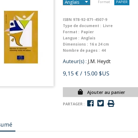
Format :
PAPIER
ISBN
978-92-871-4507-9
Type de document :
Livre
Format :
Papier
Langue :
Anglais
Dimensions :
16 x 24 cm
Nombre de pages :
44
Auteur(s) :
J.M. Heydt
9,15 €
/ 15.00 $US
Ajouter au panier
PARTAGER :
sumé