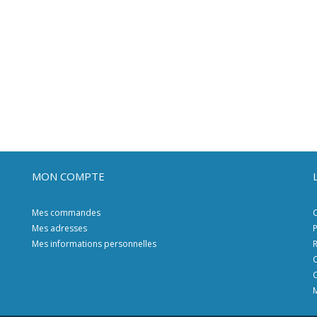
MON COMPTE
Mes commandes
C
Mes adresses
P
Mes informations personnelles
R
C
C
M