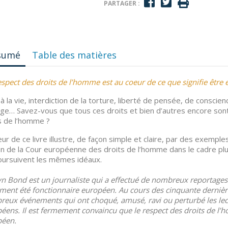
PARTAGER :
sumé
Table des matières
espect des droits de l’homme est au coeur de ce que signifie êtr
 à la vie, interdiction de la torture, liberté de pensée, de conscien
ge… Savez-vous que tous ces droits et bien d’autres encore so
s de l’homme ?
eur de ce livre illustre, de façon simple et claire, par des exemple
ion de la Cour européenne des droits de l’homme dans le cadre plu
oursuivent les mêmes idéaux.
n Bond est un journaliste qui a effectué de nombreux reportages à
ment été fonctionnaire européen. Au cours des cinquante dernière
eux événements qui ont choqué, amusé, ravi ou perturbé les lecte
éens. Il est fermement convaincu que le respect des droits de l’h
péen.