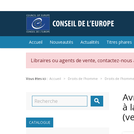
Accueil
Nouveautés
Actualités
Titres phares
Libraires ou agents de vente, contactez-nous
Vous êtes ici :
Accueil
Droits de l'homme
Droits de l'homm
Av

à 
(v
CATALOGUE