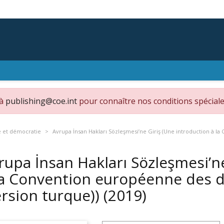
 à
publishing@coe.int
pour connaître nos conditions spéciale
e et démocratie
Avrupa İnsan Hakları Sözleşmesi’ne Giriş (Une introduction à l
rupa İnsan Hakları Sözleşmesi’n
la Convention européenne des 
ersion turque))
(2019)