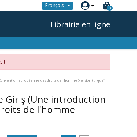

Français
0
Librairie en ligne
s !
a Convention européenne des droits de l'homme (version turque))
e Giriş (Une introduction
droits de l'homme