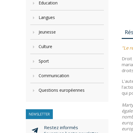
Education
Langues
Ré
Jeunesse
Culture
"Le r
Droit
Sport
maria
droit
Communication
L’aut
l’act
Questions européennes
qui p
Marty
égale
NEWSLETTER
nombr
europ
Restez informés
euro