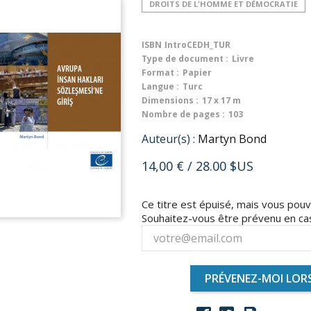
DROITS DE L'HOMME ET DÉMOCRATIE
ISBN
IntroCEDH_TUR
Type de document :
Livre
Format :
Papier
Langue :
Turc
Dimensions :
17 x 17 m
Nombre de pages :
103
Auteur(s) :
Martyn Bond
14,00 €
/ 28.00 $US
Ce titre est épuisé, mais vous po
Souhaitez-vous être prévenu en cas
PRÉVENEZ-MOI LORS