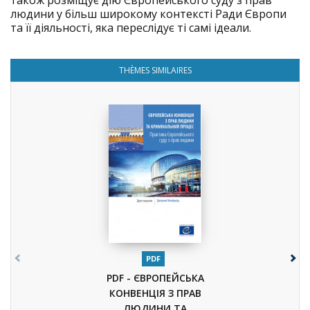
також розміщує дію Європейського суду з прав
людини у більш широкому контексті Ради Європи
та її діяльності, яка переслідує ті самі ідеали.
THÈMES SIMILAIRES
PDF
PDF - ЄВРОПЕЙСЬКА
КОНВЕНЦІЯ З ПРАВ
ЛЮДИНИ ТА