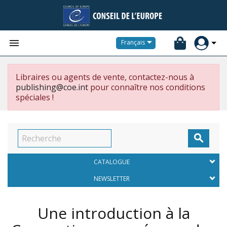


Français
Libraires ou agents de vente, contactez-nous à
publishing@coe.int
pour connaître nos conditions
spéciales !

CATALOGUE
NEWSLETTER
Une introduction à la