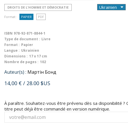
DROITS DE L'HOMME ET DÉMOCRATIE
Format :
PAPIER
PDF
ISBN
978-92-871-8844-1
Type de document :
Livre
Format :
Papier
Langue :
Ukrainien
Dimensions :
17 x 17 cm
Nombre de pages :
102
Auteur(s) :
Мартін Бонд
14,00 €
/ 28.00 $US
À paraître. Souhaitez-vous être prévenu dès sa disponibilité ? 
titre peut déjà être commandé en version numérique.