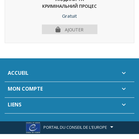
КРИМІНАЛЬНИЙ ПРОЦЕС
(Human...
(2019)
Prix
Gratuit
AJOUTER
ACCUEIL

MON COMPTE

LIENS

PORTAIL DU CONSEIL DE L'EUROPE