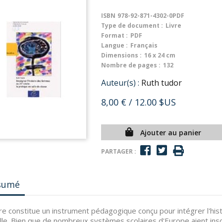
ISBN
978-92-871-4302-0PDF
Type de document :
Livre
Format :
PDF
Langue :
Français
Dimensions :
16 x 24 cm
Nombre de pages :
132
Auteur(s) :
Ruth tudor
8,00 €
/ 12.00 $US
Ajouter au panier
PARTAGER :
sumé
vre constitue un instrument pédagogique conçu pour intégrer l'h
lle. Bien que de nombreux systèmes scolaires d'Europe aient insc