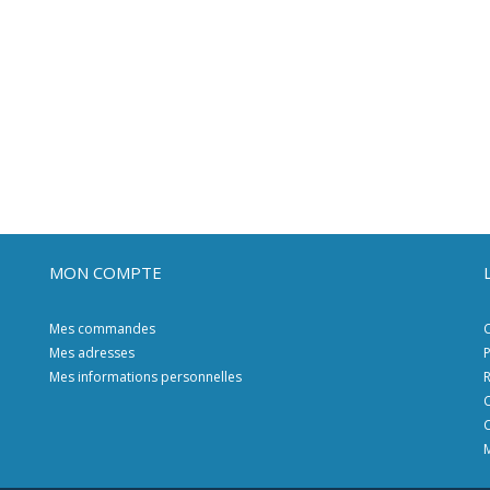
MON COMPTE
Mes commandes
C
Mes adresses
P
Mes informations personnelles
R
C
C
M