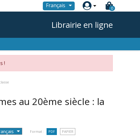

Français
0
Librairie en ligne
s !
classe
mes au 20ème siècle : la
Format :
PDF
PAPIER