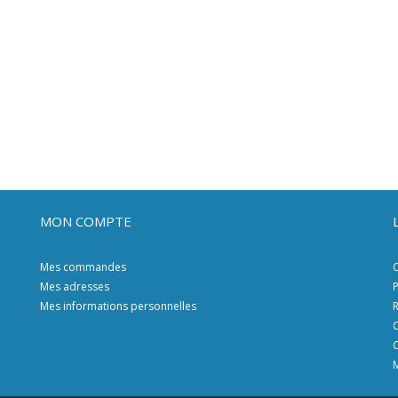
MON COMPTE
Mes commandes
C
Mes adresses
P
Mes informations personnelles
R
C
C
M