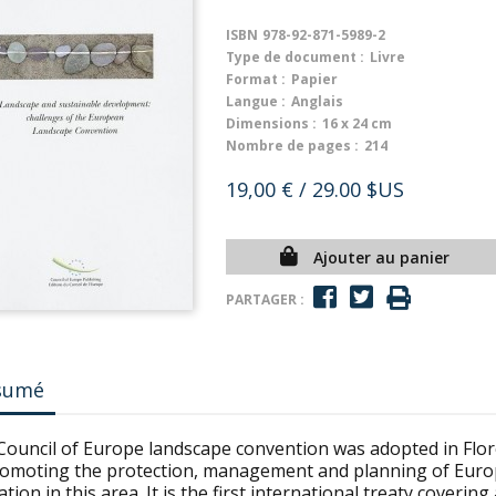
ISBN
978-92-871-5989-2
Type de document :
Livre
Format :
Papier
Langue :
Anglais
Dimensions :
16 x 24 cm
Nombre de pages :
214
19,00 €
/ 29.00 $US
Ajouter au panier
PARTAGER :
sumé
Council of Europe landscape convention was adopted in Flore
romoting the protection, management and planning of Euro
tion in this area. It is the first international treaty coverin