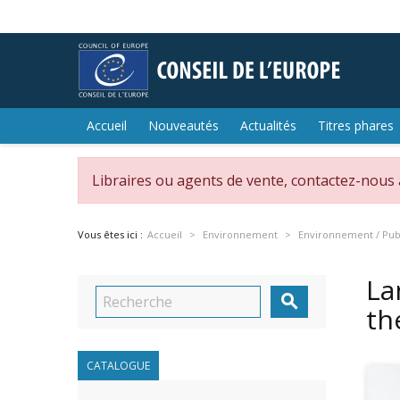
Accueil
Nouveautés
Actualités
Titres phares
Libraires ou agents de vente, contactez-nous
Vous êtes ici :
Accueil
Environnement
Environnement / Publ
La

th
CATALOGUE