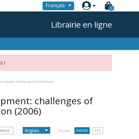

Français
0
Librairie en ligne
s !
 European Landscape Convention
pment: challenges of
ion
(2006)
RALES
Format :
PAPIER
PDF