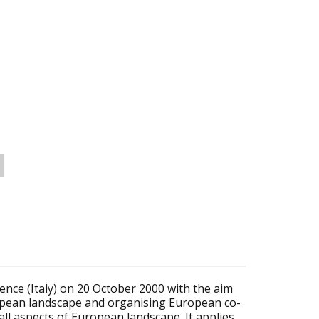
nce (Italy) on 20 October 2000 with the aim
pean landscape and organising European co-
g all aspects of European landscape. It applies