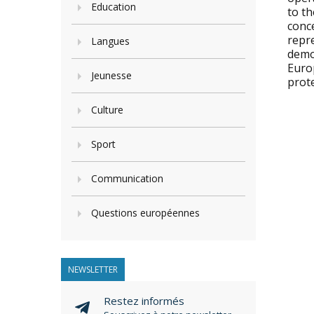
Education
to th
conc
repr
Langues
demo
Europ
Jeunesse
prote
Culture
Sport
Communication
Questions européennes
NEWSLETTER
Restez informés