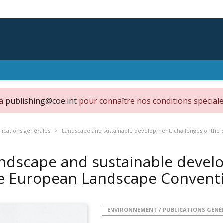
 à
publishing@coe.int
pour connaître nos conditions spéciale
ications générales
Landscape and sustainable development: challenges of the
ndscape and sustainable develo
e European Landscape Convent
ENVIRONNEMENT / PUBLICATIONS GÉNÉ