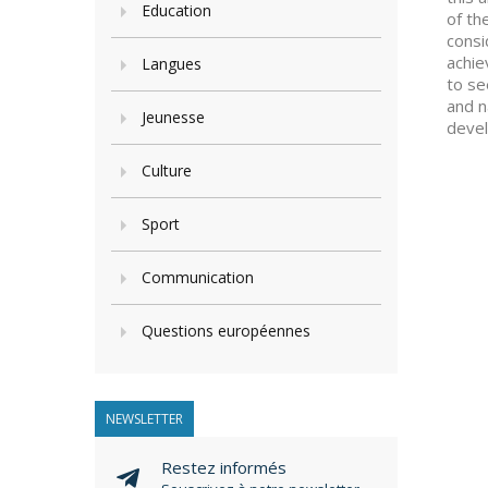
Education
of th
consi
achie
Langues
to se
and n
Jeunesse
devel
Culture
Sport
Communication
Questions européennes
NEWSLETTER
Restez informés