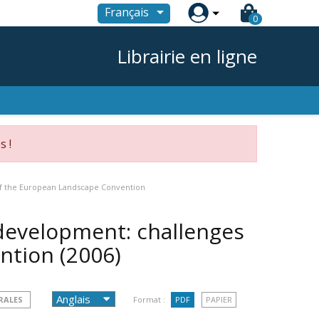

Français
0
Librairie en ligne
s !
of the European Landscape Convention
development: challenges
ention
(2006)
RALES
Format :
PDF
PAPIER