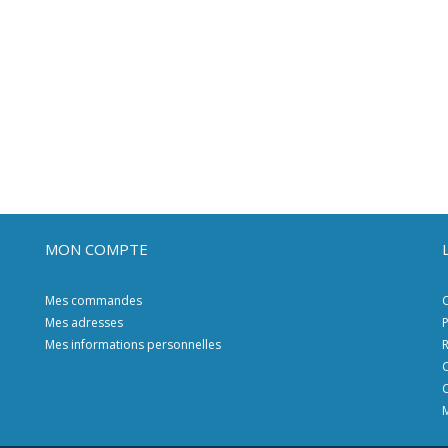
MON COMPTE
Mes commandes
C
Mes adresses
P
Mes informations personnelles
R
C
C
M