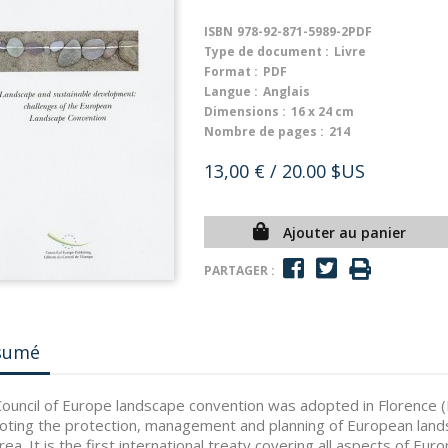
ISBN
978-92-871-5989-2PDF
Type de document :
Livre
Format :
PDF
Langue :
Anglais
Dimensions :
16 x 24 cm
Nombre de pages :
214
13,00 €
/ 20.00 $US
Ajouter au panier
PARTAGER :
sumé
ouncil of Europe landscape convention was adopted in Florence (
ting the protection, management and planning of European land
area. It is the first international treaty covering all aspects of Eur