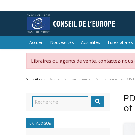
Accueil
Nouveautés
Actualités
Titres phares
Libraires ou agents de vente, contactez-nous
Vous êtes ici :
Accueil
Environnement
Environnement / Publ
PD

of
CATALOGUE