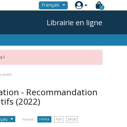

Français
0
Librairie en ligne
s !
s motifs
ucation - Recommandation
tifs
(2022)
Format :
PAPIER
PDF
EPUB