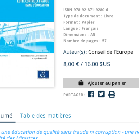
ISBN
978-92-871-9280-6
Type de document :
Livre
Format :
Papier
Langue :
Français
Dimensions :
A5
Nombre de pages :
57
Auteur(s) :
Conseil de l'Europe
8,00 €
/ 16.00 $US
Ajouter au panier
PARTAGER :
sumé
Table des matières
 une éducation de qualité sans fraude ni corruption - une
té des Ministres