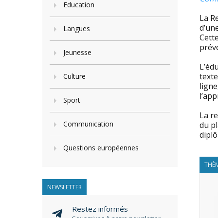
Education
La R
d’un
Langues
Cette
préve
Jeunesse
L’édu
texte
Culture
lign
l’app
Sport
La r
Communication
du pl
diplô
Questions européennes
THÈM
NEWSLETTER
Restez informés