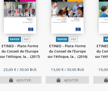
PAPIER
PDF
PAPIER
PDF
P
ETINED - Plate-forme
ETINED - Plate-forme
ETINED
du Conseil de l’Europe
du Conseil de l’Europe
du Con
sur l’éthique, la...
(2017)
sur l’éthique, la...
(2016)
sur l’ét
Prix
Prix
Prix
25,00 €
/ 50.00 $US
15,00 €
/ 30.00 $US
19,00
AJOUTER
AJOUTER