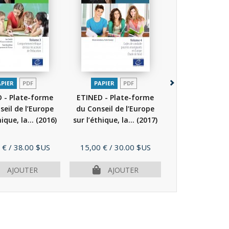
APIER
PDF
PAPIER
PDF
PAPIER
P
 - Plate-forme
ETINED - Plate-forme
ETINED - Plat
seil de l’Europe
du Conseil de l’Europe
du Conseil de 
hique, la...
(2016)
sur l’éthique, la...
(2017)
sur l’éthique, la
Prix
Prix
 €
/ 38.00 $US
15,00 €
/ 30.00 $US
15,00 €
/ 30.
AJOUTER
AJOUTER
AJOU