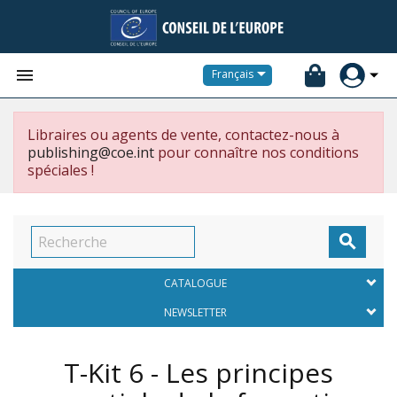


Français
Libraires ou agents de vente, contactez-nous à
publishing@coe.int
pour connaître nos conditions
spéciales !

CATALOGUE
NEWSLETTER
T-Kit 6 - Les principes