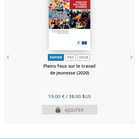
PAPIER
PDF
EPUB
Pleins feux sur le travail
de jeunesse
(2020)
Prix
19,00 €
/ 38.00 $US
AJOUTER