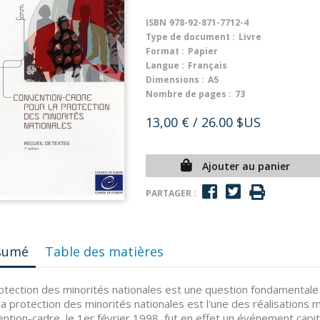
ISBN
978-92-871-7712-4
Type de document :
Livre
Format :
Papier
Langue :
Français
Dimensions :
A5
Nombre de pages :
73
13,00 €
/ 26.00 $US
Ajouter au panier
PARTAGER :
sumé
Table des matières
otection des minorités nationales est une question fondamentale 
la protection des minorités nationales est l'une des réalisations
ntion-cadre, le 1er février 1998, fut en effet un événement capit