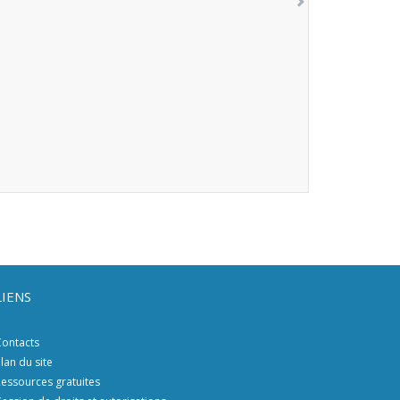
LIENS
ontacts
lan du site
essources gratuites