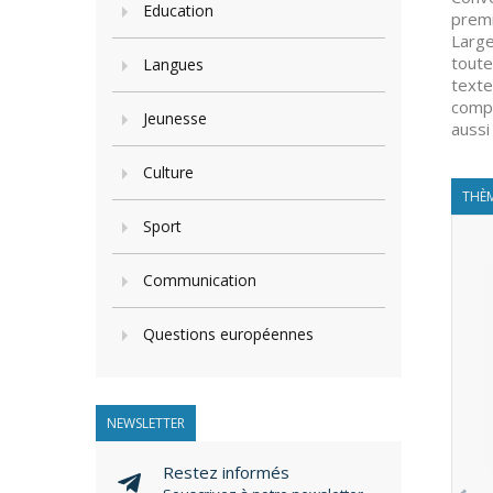
Education
premi
Large
toute
Langues
texte
compr
Jeunesse
aussi
Culture
THÈM
Sport
Communication
Questions européennes
NEWSLETTER
Restez informés