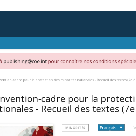
 à
publishing@coe.int
pour connaître nos conditions spéciale
ention-cadre pour la protection des minorités nationales - Recueil des textes (7e éd
nvention-cadre pour la protect
tionales - Recueil des textes (7e
MINORITÉS
Fo