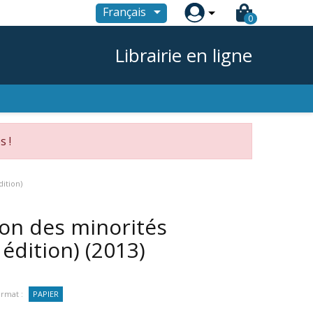

Français
0
Librairie en ligne
s !
ition)
ion des minorités
 édition)
(2013)
rmat :
PAPIER