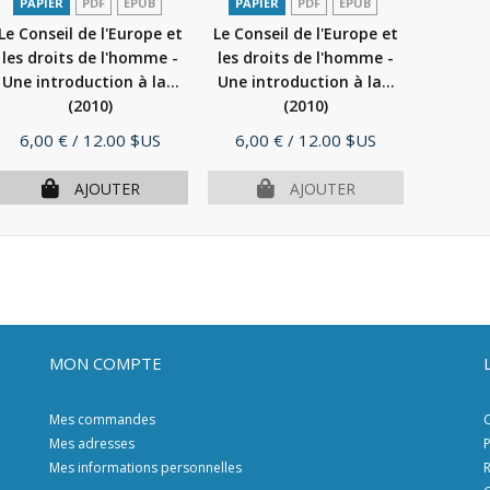
PAPIER
PDF
EPUB
PAPIER
PDF
EPUB
Le Conseil de l'Europe et
Le Conseil de l'Europe et
les droits de l'homme -
les droits de l'homme -
Une introduction à la...
Une introduction à la...
(2010)
(2010)
Prix
Prix
6,00 €
/ 12.00 $US
6,00 €
/ 12.00 $US
AJOUTER
AJOUTER
MON COMPTE
Mes commandes
C
Mes adresses
P
Mes informations personnelles
R