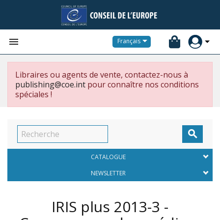


Français
Libraires ou agents de vente, contactez-nous à
publishing@coe.int
pour connaître nos conditions
spéciales !

CATALOGUE
NEWSLETTER
IRIS plus 2013-3 -