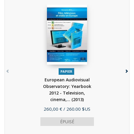
PAPIER
European Audiovisual
Observatory: Yearbook
2012 - Television,
cinema,...
(2013)
Prix
260,00 €
/ 260.00 $US
ÉPUISÉ