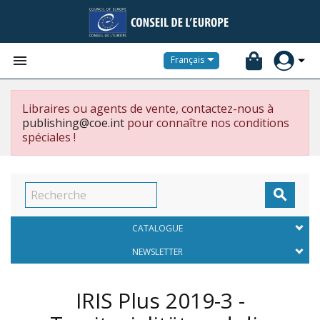


Français
Libraires ou agents de vente, contactez-nous à
publishing@coe.int
pour connaître nos conditions
spéciales !

CATALOGUE
NEWSLETTER
IRIS Plus 2019-3 -