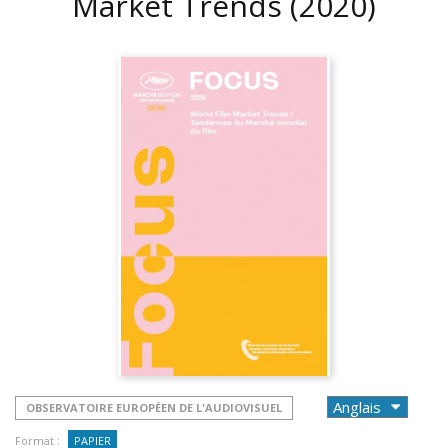
Market Trends
(2020)
OBSERVATOIRE EUROPÉEN DE L'AUDIOVISUEL
Format :
PAPIER