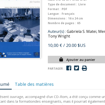
Type de document :
Livre
Format :
PDF
Langue :
Français
Dimensions :
16 x 24 cm
Nombre de pages :
65
Auteur(s) :
Gabriela S. Matei, M
Tony Wright
10,00 €
/ 20.00 $US
Ajouter au panier
PARTAGER :
sumé
Table des matières
ésent ouvrage, accompagné d'un CD-Rom, a été conçu comme un g
ant dans la formationdes enseignants, mais il pourrait également 