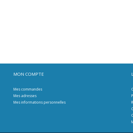
MON COMPTE
Mes commandes
C
Mes adresses
P
Mes informations personnelles
R
C
C
M