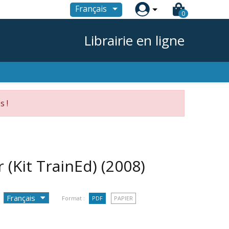

Français
0
Librairie en ligne
s !
 (Kit TrainEd)
(2008)
Format :
PDF
PAPIER