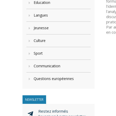
forma
Education
l'ide
l'ana
Langues
discu
prati
Par a
Jeunesse
en co
Culture
Sport
Communication
Questions européennes
NEWSLETTER
Restez informés