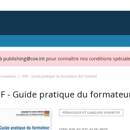
 à
publishing@coe.int
pour connaître nos conditions spéciale
s vivantes
PDF - Guide pratique du formateur (Kit TrainEd)
F - Guide pratique du formateur
PÉDAGOGIE ET LANGUES VIVANTES
ISBN
978-92-871-6138-3PDF