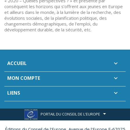
« 2020 – Quelles perspectives ? » et présente par
conséquent les horizons qui s’offrent aux jeunes en Europe
et ailleurs dans le monde, à la lumière de la recherche, des
évolutions sociales, de la planification politique, des
changements démographiques, de l’emploi, du
développement durable, de la sécurité, etc.
ACCUEIL

MON COMPTE

LIENS

PORTAIL DU CONSEIL DE L'EUROPE
Éditions du Conseil de l'Europe,
Avenue de l'Europe F-67075