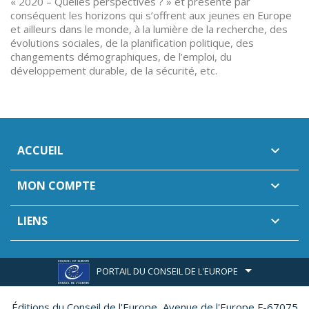
« 2020 – Quelles perspectives ? » et présente par
conséquent les horizons qui s’offrent aux jeunes en Europe
et ailleurs dans le monde, à la lumière de la recherche, des
évolutions sociales, de la planification politique, des
changements démographiques, de l’emploi, du
développement durable, de la sécurité, etc.
ACCUEIL

MON COMPTE

LIENS

PORTAIL DU CONSEIL DE L'EUROPE
Éditions du Conseil de l'Europe,
Avenue de l'Europe F-67075