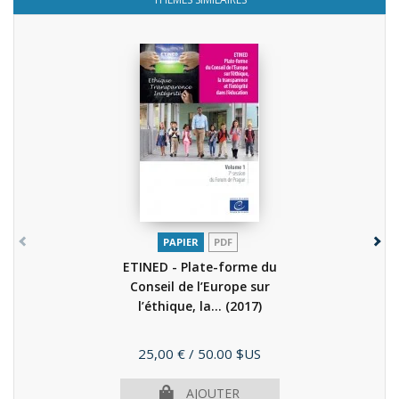
PAPIER
PDF
ETINED - Plate-forme du
Conseil de l’Europe sur
l’éthique, la...
(2017)
Prix
25,00 €
/ 50.00 $US
AJOUTER