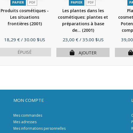
PAPIER
PDF
PAPIER
PDF
P
Produits cosmétiques -
Les plantes dans les
Pl
Les situations
cosmétiques: plantes et
cosmeti
frontières
(2001)
préparations à base
Poten
de...
(2001)
comp
Prix
Prix
Prix
18,29 €
/ 30.00 $US
23,00 €
/ 35.00 $US
39,00
ÉPUISÉ
AJOUTER
MON COMPTE
Mes commandes
C
Mes adresses
P
Mes informations personnelles
R