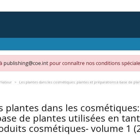
 à
publishing@coe.int
pour connaître nos conditions spéciale
mmateur
Les plantes dans les cosmétiques: plantes et préparations à base de plan
s plantes dans les cosmétiques:
base de plantes utilisées en tan
oduits cosmétiques- volume 1
(