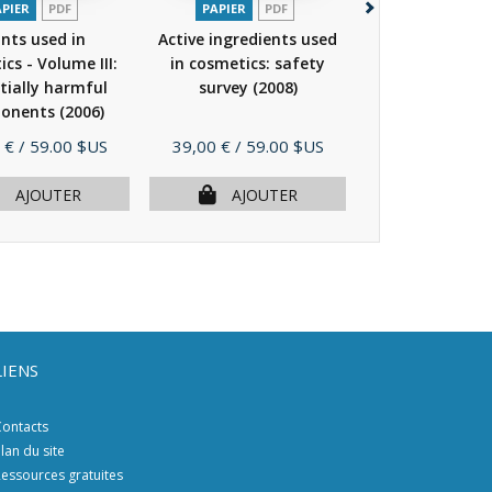
APIER
PDF
PAPIER
PDF
PAPIER
P
ants used in
Active ingredients used
Produits cosmé
cs - Volume III:
in cosmetics: safety
Les situat
tially harmful
survey
(2008)
frontières
(
onents
(2006)
Prix
Prix
 €
/ 59.00 $US
39,00 €
/ 59.00 $US
18,00 €
/ 30.
ÉPUISÉ
AJOUTER
AJOUTER
LIENS
ontacts
lan du site
essources gratuites