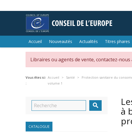
Accueil
Nouveautés
Actualités
Titres phares
Libraires ou agents de vente, contactez-nous
Vous êtes ici
Accueil
Santé
Protection sanitaire du conso
:
volume 1
Le

à 
pr
CATALOGUE