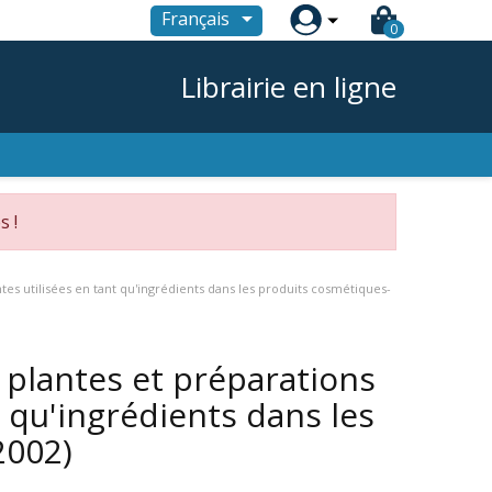

Français
0
Librairie en ligne
s !
tes utilisées en tant qu'ingrédients dans les produits cosmétiques-
 plantes et préparations
t qu'ingrédients dans les
2002)