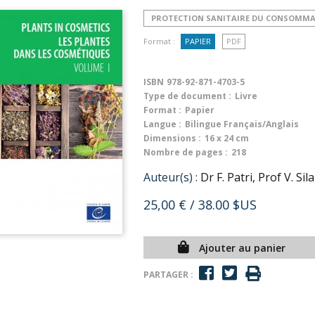
PROTECTION SANITAIRE DU CONSOMM
Format :
PAPIER
PDF
ISBN
978-92-871-4703-5
Type de document :
Livre
Format :
Papier
Langue :
Bilingue Français/Anglais
Dimensions :
16 x 24 cm
Nombre de pages :
218
Auteur(s) :
Dr F. Patri, Prof V. Sil
25,00 €
/ 38.00 $US
Ajouter au panier
PARTAGER :