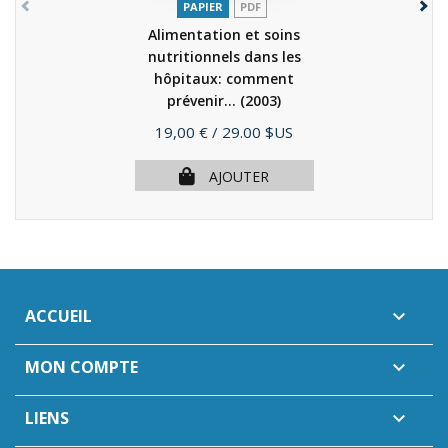
PAPIER
PDF
Alimentation et soins
nutritionnels dans les
hôpitaux: comment
prévenir...
(2003)
Prix
19,00 €
/ 29.00 $US
AJOUTER
ACCUEIL

MON COMPTE

LIENS
