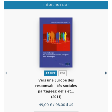
THÈMES SIMILAIRES
PAPIER
PDF
Vers une Europe des
responsabilités sociales
partagées: défis et...
(2011)
Prix
49,00 €
/ 98.00 $US