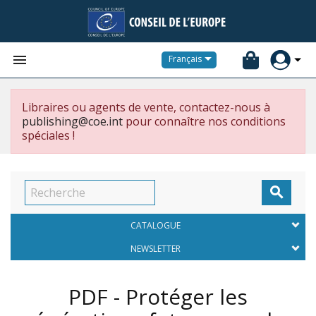


Français
Libraires ou agents de vente, contactez-nous à
publishing@coe.int
pour connaître nos conditions
spéciales !

CATALOGUE
NEWSLETTER
PDF - Protéger les