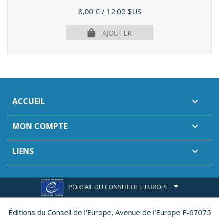
Prix
8,00 €
/ 12.00 $US
AJOUTER
ACCUEIL

MON COMPTE

LIENS

PORTAIL DU CONSEIL DE L'EUROPE
Éditions du Conseil de l'Europe,
Avenue de l'Europe F-67075