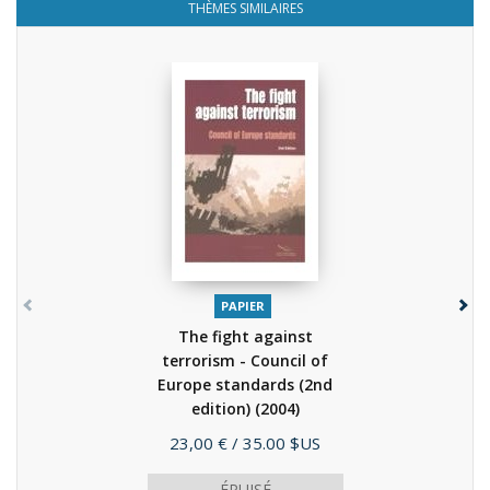
THÈMES SIMILAIRES
PAPIER
The fight against
terrorism - Council of
Europe standards (2nd
edition)
(2004)
Prix
23,00 €
/ 35.00 $US
ÉPUISÉ