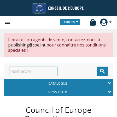


Français
Libraires ou agents de vente, contactez-nous à
publishing@coe.int
pour connaître nos conditions
spéciales !

CATALOGUE
NEWSLETTER
Council of Europe