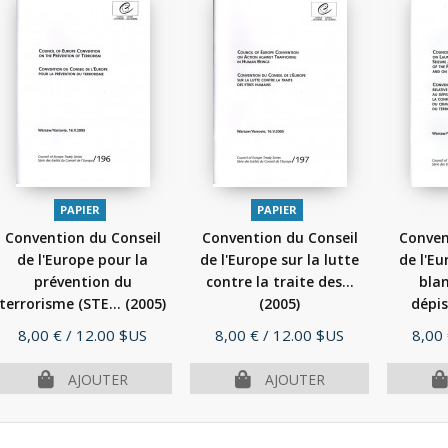
PAPIER
PAPIER
Convention du Conseil
Convention du Conseil
Conven
de l'Europe pour la
de l'Europe sur la lutte
de l'Eu
prévention du
contre la traite des...
bla
terrorisme (STE...
(2005)
(2005)
dépis
Prix
Prix
Prix
8,00 €
/ 12.00 $US
8,00 €
/ 12.00 $US
8,00
AJOUTER
AJOUTER