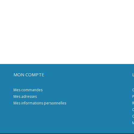
MON COMPTE
Mes commandes
C
Mes adresses
P
Mes informations personnelles
R
C
C
M