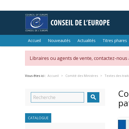
Accueil
Nouveautés
Actualités
Titres phares
Libraires ou agents de vente, contactez-nous
Vous êtes ici :
Accueil
Comité des Ministres
Textes des trai
Co

pa
CATALOGUE