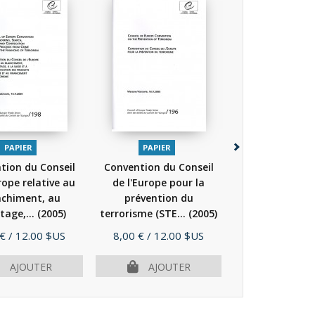
PAPIER
PAPIER
PAPIER
tion du Conseil
Convention du Conseil
Convention du
rope relative au
de l'Europe pour la
de l'Europe sur
nchiment, au
prévention du
contre la trait
tage,...
(2005)
terrorisme (STE...
(2005)
(2005)
Prix
Prix
 €
/ 12.00 $US
8,00 €
/ 12.00 $US
8,00 €
/ 12.
AJOUTER
AJOUTER
AJOU