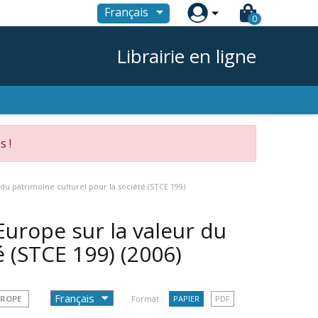

Français
0
Librairie en ligne
s !
du patrimoine culturel pour la société (STCE 199)
Europe sur la valeur du
é (STCE 199)
(2006)
UROPE
Format :
PAPIER
PDF