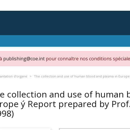
 à
publishing@coe.int
pour connaître nos conditions spéciale
lantation d'organe
The collection and use of human blood and plasma in Europe 
e collection and use of human 
rope ý Report prepared by Prof.
998)