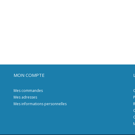
MON COMPTE
Mes commandes
C
Mes adresses
P
Mes informations personnelles
R
C
C
M