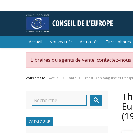
Accueil
Nouveautés
Actualités
Titres phares
Libraires ou agents de vente, contactez-nous
Vous êtes ici :
Accueil
Santé
Transfusion sanguine et transp
Th

Eu
(1
CATALOGUE