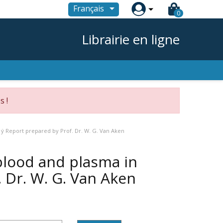

Français
0
Librairie en ligne
s !
ý Report prepared by Prof. Dr. W. G. Van Aken
blood and plasma in
 Dr. W. G. Van Aken