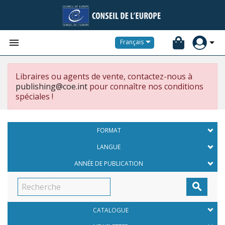


Français
Libraires ou agents de vente, contactez-nous à
publishing@coe.int
pour connaître nos conditions
spéciales !
FORMAT
LANGUE
ANNÉE DE PUBLICATION

CATALOGUE