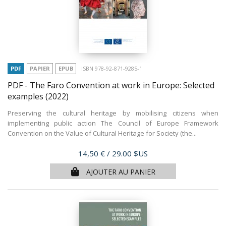
PDF
PAPIER
EPUB
ISBN 978-92-871-9285-1
PDF - The Faro Convention at work in Europe: Selected
examples
(2022)
Preserving the cultural heritage by mobilising citizens when
implementing public action The Council of Europe Framework
Convention on the Value of Cultural Heritage for Society (the...
Prix
14,50 €
/ 29.00 $US
AJOUTER AU PANIER