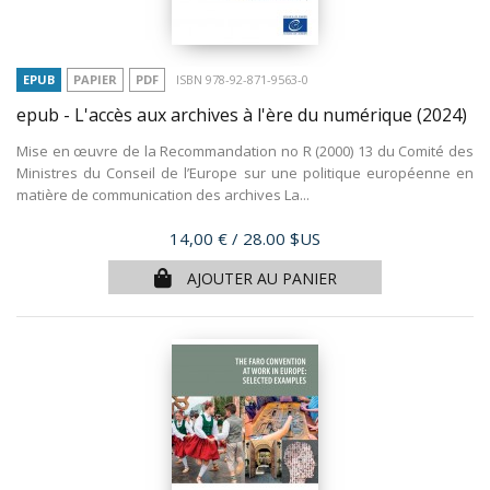
EPUB
PAPIER
PDF
ISBN 978-92-871-9563-0
epub - L'accès aux archives à l'ère du numérique
(2024)
Mise en œuvre de la Recommandation no R (2000) 13 du Comité des
Ministres du Conseil de l’Europe sur une politique européenne en
matière de communication des archives La...
Prix
14,00 €
/ 28.00 $US
AJOUTER AU PANIER