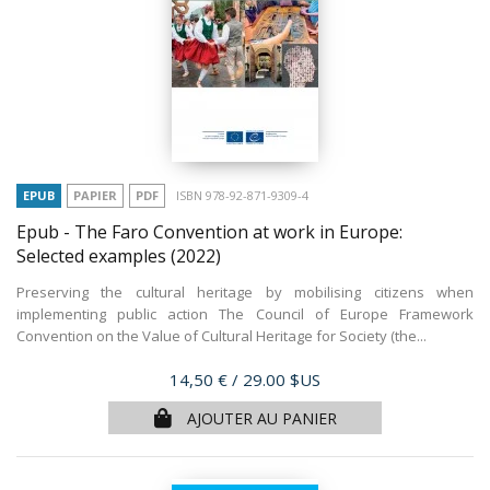
EPUB
PAPIER
PDF
ISBN 978-92-871-9309-4
Epub - The Faro Convention at work in Europe:
Selected examples
(2022)
Preserving the cultural heritage by mobilising citizens when
implementing public action The Council of Europe Framework
Convention on the Value of Cultural Heritage for Society (the...
Prix
14,50 €
/ 29.00 $US
AJOUTER AU PANIER