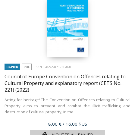
PAPIER
PDF
ISBN 978-92-871-9170-0
Council of Europe Convention on Offences relating to
Cultural Property and explanatory report (CETS No.
221)
(2022)
Acting for heritage! The Convention on Offences relating to Cultural
Property aims to prevent and combat the illicit trafficking and
destruction of cultural property, in the...
Prix
8,00 €
/ 16.00 $US
AJOUTER AU PANIER