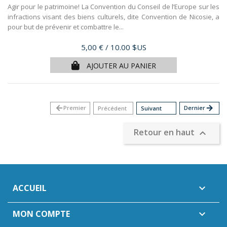
Agir pour le patrimoine! La Convention du Conseil de l’Europe sur les
infractions visant des biens culturels, dite Convention de Nicosie, a
pour but de prévenir et combattre le...
Prix
5,00 €
/ 10.00 $US
AJOUTER AU PANIER
arrow_back
Premier
Dernier
arrow_forward
Précédent
Suivant
Retour en haut

ACCUEIL

MON COMPTE
