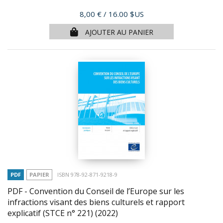
Prix
8,00 €
/ 16.00 $US
AJOUTER AU PANIER
PDF
PAPIER
ISBN 978-92-871-9218-9
PDF - Convention du Conseil de l’Europe sur les
infractions visant des biens culturels et rapport
explicatif (STCE n° 221)
(2022)