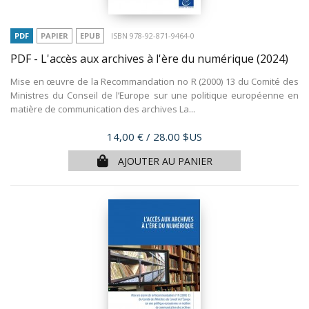
PDF
PAPIER
EPUB
ISBN 978-92-871-9464-0
PDF - L'accès aux archives à l'ère du numérique
(2024)
Mise en œuvre de la Recommandation no R (2000) 13 du Comité des
Ministres du Conseil de l’Europe sur une politique européenne en
matière de communication des archives La...
Prix
14,00 €
/ 28.00 $US
AJOUTER AU PANIER