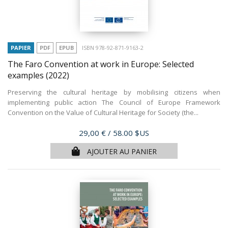
PAPIER
PDF
EPUB
ISBN 978-92-871-9163-2
The Faro Convention at work in Europe: Selected
examples
(2022)
Preserving the cultural heritage by mobilising citizens when
implementing public action The Council of Europe Framework
Convention on the Value of Cultural Heritage for Society (the...
Prix
29,00 €
/ 58.00 $US
AJOUTER AU PANIER