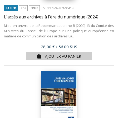
PAPIER
PDF
EPUB
ISBN 978-92-871-9541-8
L'accès aux archives à l'ère du numérique
(2024)
Mise en œuvre de la Recommandation no R (2000) 13 du Comité des
Ministres du Conseil de l’Europe sur une politique européenne en
matière de communication des archives La...
Prix
28,00 €
/ 56.00 $US
AJOUTER AU PANIER