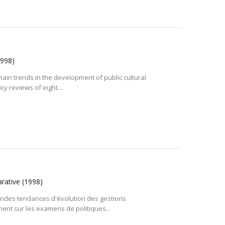
1998)
in trends in the development of public cultural
icy reviews of eight...
arative
(1998)
ndes tendances d'évolution des gestions
ent sur les examens de politiques...