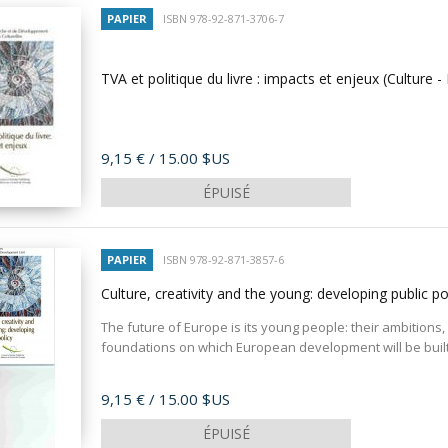
PAPIER
ISBN 978-92-871-3706-7
TVA et politique du livre : impacts et enjeux (Culture 
Prix
9,15 €
/ 15.00 $US
ÉPUISÉ
PAPIER
ISBN 978-92-871-3857-6
Culture, creativity and the young: developing public po
The future of Europe is its young people: their ambitions,
foundations on which European development will be built. 
Prix
9,15 €
/ 15.00 $US
ÉPUISÉ