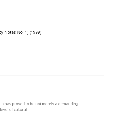
icy Notes No. 1)
(1999)
venia has proved to be not merely a demanding
evel of cultural...