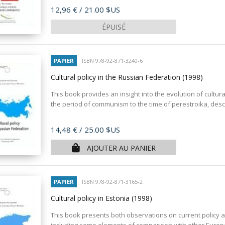
Prix
12,96 €
/ 21.00 $US
ÉPUISÉ
PAPIER
ISBN 978-92-871-3240-6
Cultural policy in the Russian Federation
(1998)
This book provides an insight into the evolution of cultura
the period of communism to the time of perestroika, descr
Prix
14,48 €
/ 25.00 $US
AJOUTER AU PANIER
PAPIER
ISBN 978-92-871-3165-2
Cultural policy in Estonia
(1998)
This book presents both observations on current policy and 