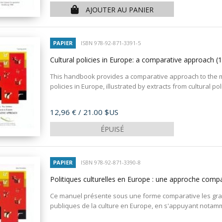
AJOUTER AU PANIER
PAPIER
ISBN 978-92-871-3391-5
Cultural policies in Europe: a comparative approach
(
This handbook provides a comparative approach to the ma
policies in Europe, illustrated by extracts from cultural pol
Prix
12,96 €
/ 21.00 $US
ÉPUISÉ
PAPIER
ISBN 978-92-871-3390-8
Politiques culturelles en Europe : une approche comp
Ce manuel présente sous une forme comparative les gra
publiques de la culture en Europe, en s'appuyant notamm