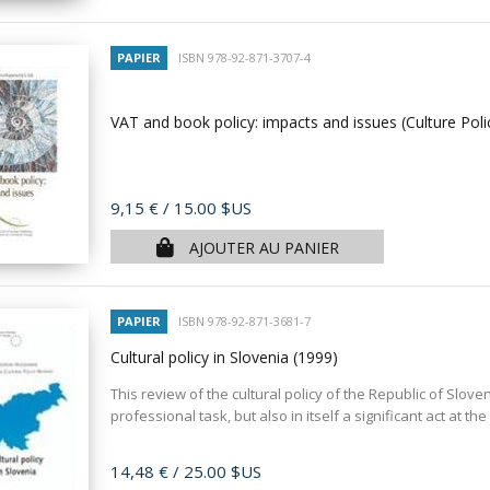
PAPIER
ISBN 978-92-871-3707-4
VAT and book policy: impacts and issues (Culture Pol
Prix
9,15 €
/ 15.00 $US
AJOUTER AU PANIER
PAPIER
ISBN 978-92-871-3681-7
Cultural policy in Slovenia
(1999)
This review of the cultural policy of the Republic of Slo
professional task, but also in itself a significant act at the l
Prix
14,48 €
/ 25.00 $US