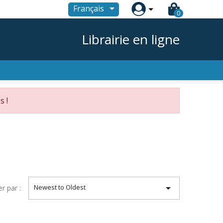

Français
0
Librairie en ligne
s !

Newest to Oldest
er par :