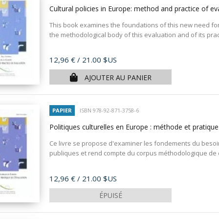
Cultural policies in Europe: method and practice of e
This book examines the foundations of this new need for 
the methodological body of this evaluation and of its practi
Prix
12,96 €
/ 21.00 $US
AJOUTER AU PANIER
PAPIER
ISBN 978-92-871-3758-6
Politiques culturelles en Europe : méthode et pratique
Ce livre se propose d'examiner les fondements du besoin 
publiques et rend compte du corpus méthodologique de ce
Prix
12,96 €
/ 21.00 $US
ÉPUISÉ