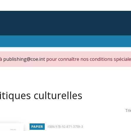
 à
publishing@coe.int
pour connaître nos conditions spéciale
itiques culturelles
Tri
PAPIER
ISBN 978-92-871-3759-3