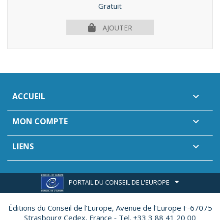
Prix
Gratuit
AJOUTER
ACCUEIL

MON COMPTE

LIENS

PORTAIL DU CONSEIL DE L'EUROPE
Éditions du Conseil de l'Europe,
Avenue de l'Europe F-67075
Strasbourg Cedex, France - Tel. +33 3 88 41 20 00