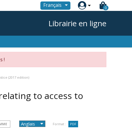

Français
0
Librairie en ligne
s !
tice (2017 edition)
elating to access to
OMME
Format :
PDF