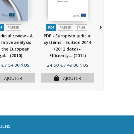
DF
PAPIER
PDF
PAPIER
EPUB
PDF
dicial review - A
PDF - European judicial
PDF - Guideline
ative analysis
systems - Edition 2014
Committee of M
e the European
(2012 data) -
of the Counc
gal...
(2010)
Efficiency...
(2014)
Europe...
(
Prix
Prix
 €
/ 54.00 $US
24,50 €
/ 49.00 $US
7,00 €
/ 15.
AJOUTER
AJOUTER
AJOU
LIENS