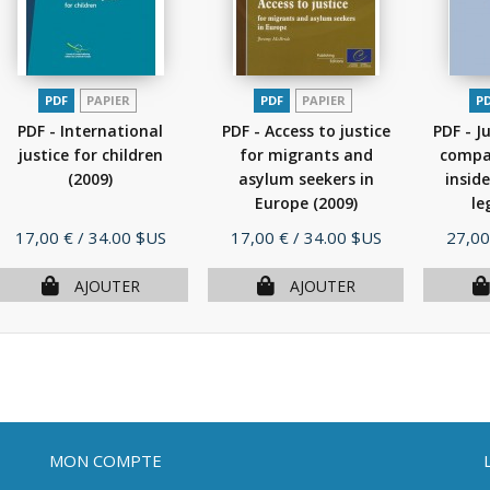
PDF
PAPIER
PDF
PAPIER
P
PDF - International
PDF - Access to justice
PDF - Ju
justice for children
for migrants and
compar
(2009)
asylum seekers in
insid
Europe
(2009)
le
Prix
Prix
Prix
17,00 €
/ 34.00 $US
17,00 €
/ 34.00 $US
27,00
AJOUTER
AJOUTER
MON COMPTE