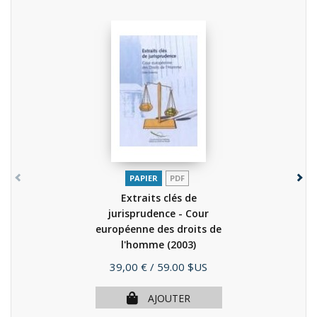
PAPIER
PDF
Extraits clés de
jurisprudence - Cour
européenne des droits de
l'homme
(2003)
Prix
39,00 €
/ 59.00 $US
AJOUTER