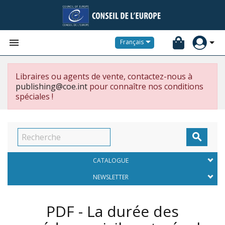


Français
Libraires ou agents de vente, contactez-nous à
publishing@coe.int
pour connaître nos conditions
spéciales !

CATALOGUE
NEWSLETTER
PDF - La durée des