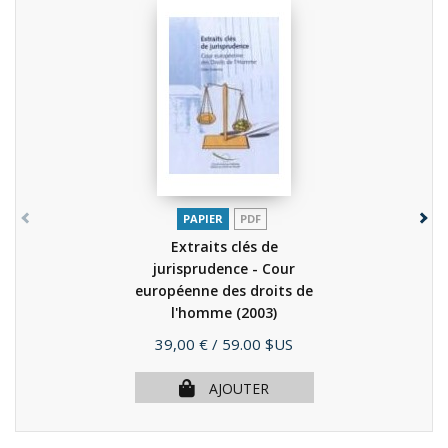
PAPIER
PDF
Extraits clés de
jurisprudence - Cour
européenne des droits de
l'homme
(2003)
Prix
39,00 €
/ 59.00 $US
AJOUTER