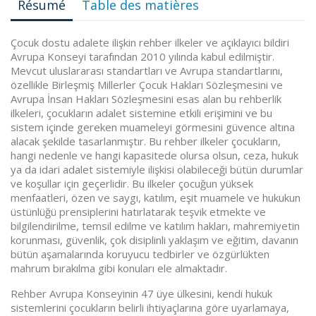
Résumé
Table des matières
Çocuk dostu adalete ilişkin rehber ilkeler ve açıklayıcı bildiri
Avrupa Konseyi tarafından 2010 yılında kabul edilmiştir.
Mevcut uluslararası standartları ve Avrupa standartlarını,
özellikle Birleşmiş Millerler Çocuk Hakları Sözleşmesini ve
Avrupa İnsan Hakları Sözleşmesini esas alan bu rehberlik
ilkeleri, çocukların adalet sistemine etkili erişimini ve bu
sistem içinde gereken muameleyi görmesini güvence altına
alacak şekilde tasarlanmıştır. Bu rehber ilkeler çocukların,
hangi nedenle ve hangi kapasitede olursa olsun, ceza, hukuk
ya da idari adalet sistemiyle ilişkisi olabileceği bütün durumlar
ve koşullar için geçerlidir. Bu ilkeler çocuğun yüksek
menfaatleri, özen ve saygı, katılım, eşit muamele ve hukukun
üstünlüğü prensiplerini hatırlatarak teşvik etmekte ve
bilgilendirilme, temsil edilme ve katılım hakları, mahremiyetin
korunması, güvenlik, çok disiplinli yaklaşım ve eğitim, davanın
bütün aşamalarında koruyucu tedbirler ve özgürlükten
mahrum bırakılma gibi konuları ele almaktadır.
Rehber Avrupa Konseyinin 47 üye ülkesini, kendi hukuk
sistemlerini çocukların belirli ihtiyaçlarına göre uyarlamaya,