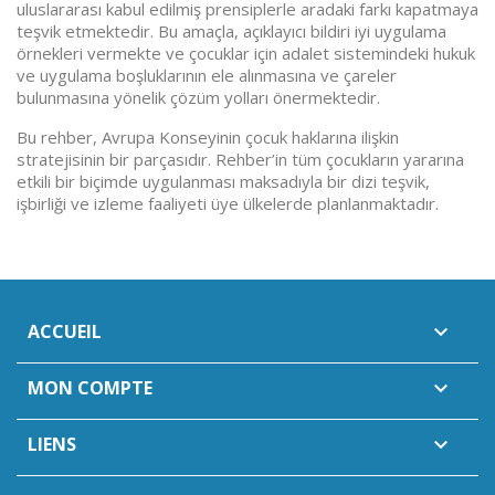
uluslararası kabul edilmiş prensiplerle aradaki farkı kapatmaya
teşvik etmektedir. Bu amaçla, açıklayıcı bildiri iyi uygulama
örnekleri vermekte ve çocuklar için adalet sistemindeki hukuk
ve uygulama boşluklarının ele alınmasına ve çareler
bulunmasına yönelik çözüm yolları önermektedir.
Bu rehber, Avrupa Konseyinin çocuk haklarına ilişkin
stratejisinin bir parçasıdır. Rehber’in tüm çocukların yararına
etkili bir biçimde uygulanması maksadıyla bir dizi teşvik,
işbirliği ve izleme faaliyeti üye ülkelerde planlanmaktadır.
ACCUEIL

MON COMPTE

LIENS
