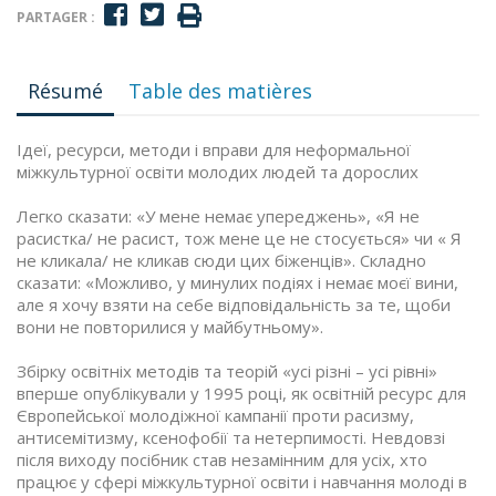
PARTAGER :
Résumé
Table des matières
Ідеї, ресурси, методи і вправи для неформальної
міжкультурної освіти молодих людей та дорослих
Легко сказати: «У мене немає упереджень», «Я не
расистка/ не расист, тож мене це не стосується» чи « Я
не кликала/ не кликав сюди цих біженців». Складно
сказати: «Можливо, у минулих подіях і немає моєї вини,
але я хочу взяти на себе відповідальність за те, щоби
вони не повторилися у майбутньому».
Збірку освітніх методів та теорій «усі різні – усі рівні»
вперше опублікували у 1995 році, як освітній ресурс для
Європейської молодіжної кампанії проти расизму,
антисемітизму, ксенофобії та нетерпимості. Невдовзі
після виходу посібник став незамінним для усіх, хто
працює у сфері міжкультурної освіти і навчання молоді в