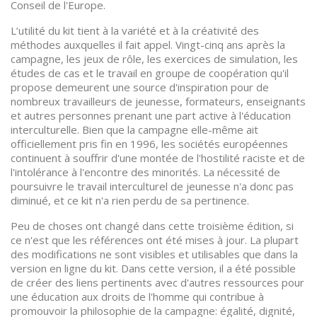
Conseil de l'Europe.
L’utilité du kit tient à la variété et à la créativité des
méthodes auxquelles il fait appel. Vingt-cinq ans après la
campagne, les jeux de rôle, les exercices de simulation, les
études de cas et le travail en groupe de coopération qu'il
propose demeurent une source d'inspiration pour de
nombreux travailleurs de jeunesse, formateurs, enseignants
et autres personnes prenant une part active à l'éducation
interculturelle. Bien que la campagne elle-même ait
officiellement pris fin en 1996, les sociétés européennes
continuent à souffrir d'une montée de l'hostilité raciste et de
l'intolérance à l'encontre des minorités. La nécessité de
poursuivre le travail interculturel de jeunesse n'a donc pas
diminué, et ce kit n'a rien perdu de sa pertinence.
Peu de choses ont changé dans cette troisième édition, si
ce n'est que les références ont été mises à jour. La plupart
des modifications ne sont visibles et utilisables que dans la
version en ligne du kit. Dans cette version, il a été possible
de créer des liens pertinents avec d'autres ressources pour
une éducation aux droits de l'homme qui contribue à
promouvoir la philosophie de la campagne: égalité, dignité,