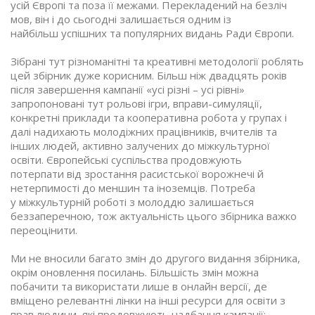
усій Європі та поза її межами. Перекладений на безліч
мов, він і до сьогодні залишається одним із
найбільш успішних та популярних видань Ради Європи.
Зібрані тут різноманітні та креативні методології роблять
цей збірник дуже корисним. Більш ніж двадцять років
після завершення кампанії «усі різні – усі рівні»
запропоновані тут рольові ігри, вправи-симуляції,
конкретні приклади та кооперативна робота у групах і
далі надихають молодіжних працівників, вчителів та
інших людей, активно залучених до міжкультурної
освіти. Європейські суспільства продовжують
потерпати від зростання расистської ворожнечі й
нетерпимості до меншин та іноземців. Потреба
у міжкультурній роботі з молоддю залишається
беззаперечною, тож актуальність цього збірника важко
переоцінити.
Ми не вносили багато змін до другого видання збірника,
окрім оновлення посилань. Більшість змін можна
побачити та використати лише в онлайн версії, де
вміщено релевантні лінки на інші ресурси для освіти з
прав людини, які продовжують надбання кампанії: