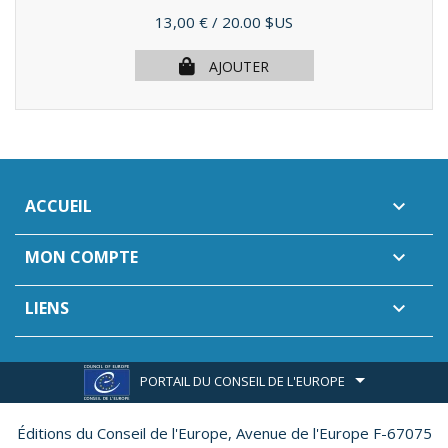
Prix
13,00 €
/ 20.00 $US
AJOUTER
ACCUEIL

MON COMPTE

LIENS

PORTAIL DU CONSEIL DE L'EUROPE
Éditions du Conseil de l'Europe,
Avenue de l'Europe F-67075