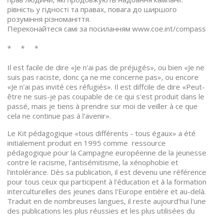
рівність у гідності та правах, повага до ширшого
розуміння різноманіття.
Переконайтеся самі за посиланням www.coe.int/compass
* * *
Il est facile de dire «Je n'ai pas de préjugés», ou bien «Je ne
suis pas raciste, donc ça ne me concerne pas», ou encore
«Je n'ai pas invité ces réfugiés». Il est diffcile de dire «Peut-
être ne suis-je pas coupable de ce qui s'est produit dans le
passé, mais je tiens à prendre sur moi de veiller à ce que
cela ne continue pas à l'avenir».
Le Kit pédagogique «tous différents - tous égaux» a été
initialement produit en 1995 comme ressource
pédagogique pour la Campagne européenne de la jeunesse
contre le racisme, l'antisémitisme, la xénophobie et
l'intolérance. Dès sa publication, il est devenu une référence
pour tous ceux qui participent à l'éducation et à la formation
interculturelles des jeunes dans l'Europe entière et au-delà.
Traduit en de nombreuses langues, il reste aujourd'hui l'une
des publications les plus réussies et les plus utilisées du