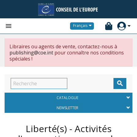


Français
Libraires ou agents de vente, contactez-nous à
publishing@coe.int
pour connaître nos conditions
spéciales !

CATALOGUE
NEWSLETTER
Liberté(s) - Activités