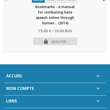
Bookmarks - A manual
for combating hate
speech online through
human...
(2014)
Prix
15,00 €
/ 30.00 $US
AJOUTER
ACCUEIL

MON COMPTE

LIENS
