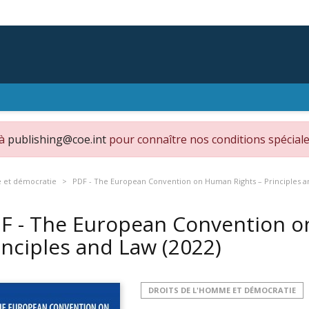
 à
publishing@coe.int
pour connaître nos conditions spéciale
e et démocratie
PDF - The European Convention on Human Rights – Principles 
F - The European Convention o
inciples and Law
(2022)
DROITS DE L'HOMME ET DÉMOCRATIE