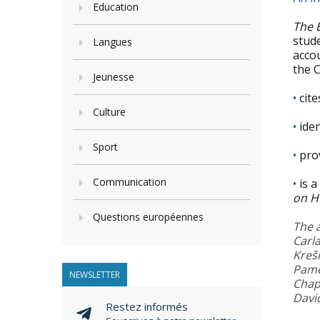
Education
The 
stud
Langues
acco
the C
Jeunesse
•
cite
Culture
•
iden
Sport
•
pro
Communication
•
is a
on H
Questions européennes
The 
Carl
Kreš
Pame
NEWSLETTER
Chapt
Davi
Restez informés