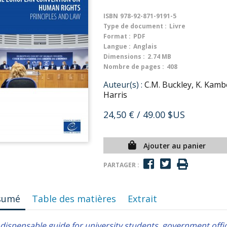
ISBN
978-92-871-9191-5
Type de document :
Livre
Format :
PDF
Langue :
Anglais
Dimensions :
2.74 MB
Nombre de pages :
408
Auteur(s) :
C.M. Buckley, K. Kambe
Harris
24,50 €
/ 49.00 $US
Ajouter au panier
PARTAGER :
sumé
Table des matières
Extrait
dispensable guide for university students, government offici