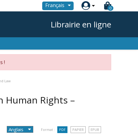

Français
0
Librairie en ligne
s !
and Law
n Human Rights –
Format :
PDF
PAPIER
EPUB