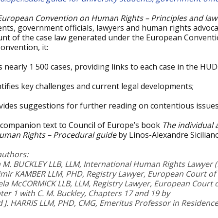
European Convention on Human Rights – Principles and law
ents, government officials, lawyers and human rights advoc
unt of the case law generated under the European Conventi
onvention, it:
s nearly 1 500 cases, providing links to each case in the HU
tifies key challenges and current legal developments;
vides suggestions for further reading on contentious issues
 companion text to Council of Europe’s book
The individual
uman Rights – Procedural guide
by Linos-Alexandre Sicilia
authors:
a M. BUCKLEY LLB, LLM, International Human Rights Lawyer (H
imir KAMBER LLM, PHD, Registry Lawyer, European Court o
la McCORMICK LLB, LLM, Registry Lawyer, European Court 
er 1 with C. M. Buckley, Chapters 17 and 19 by
d J. HARRIS LLM, PHD, CMG, Emeritus Professor in Residence