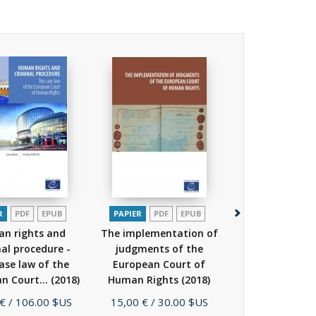
R
PDF
EPUB
PAPIER
PDF
EPUB
PAPIER
PDF
n rights and
The implementation of
Impact of the 
nal procedure -
judgments of the
Convention o
ase law of the
European Court of
Rights in state
n Court...
(2018)
Human Rights
(2018)
-...
(2016
Prix
Prix
 €
/ 106.00 $US
15,00 €
/ 30.00 $US
19,00 €
/ 38.