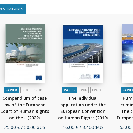
ES SIMILAIRES
PAPIER
PDF
EPUB
PAPIER
PDF
EPUB
PAPIE
Compendium of case
The individual
Huma
law of the European
application under the
crimi
Court of Human Rights
European Convention
The c
on the...
(2022)
on Human Rights
(2019)
Europea
Prix
Prix
Prix
25,00 €
/ 50.00 $US
16,00 €
/ 32.00 $US
53,00