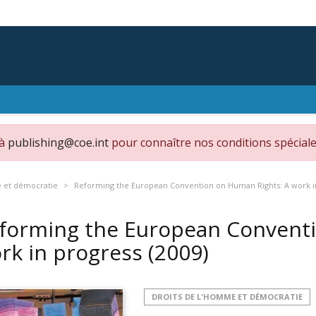
 à
publishing@coe.int
pour connaître nos conditions spéciale
e et démocratie
Reforming the European Convention on Human Rights: A work i
forming the European Conventi
rk in progress
(2009)
DROITS DE L'HOMME ET DÉMOCRATIE