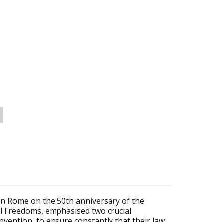
in Rome on the 50th anniversary of the
l Freedoms, emphasised two crucial
nvention, to ensure constantly that their law