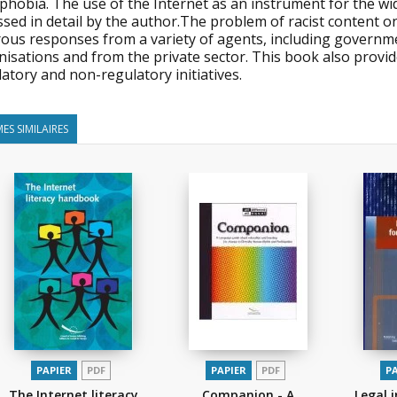
hobia. The use of the Internet as an instrument for the wid
sed in detail by the author.The problem of racist content o
rous responses from a variety of agents, including governm
isations and from the private sector. This book also provide
atory and non-regulatory initiatives.
ES SIMILAIRES
PAPIER
PDF
PAPIER
PDF
P
The Internet literacy
Companion - A
Legal 