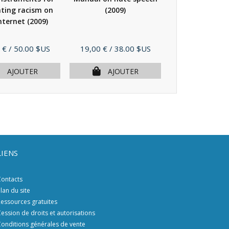
ting racism on
(2009)
Commission a
Internet
(2009)
Racism and Int
(ECRI) - Its...
Prix
Prix
 €
/ 50.00 $US
19,00 €
/ 38.00 $US
35,00 €
/ 70.
AJOUTER
AJOUTER
AJOU
LIENS
ontacts
lan du site
essources gratuites
ession de droits et autorisations
onditions générales de vente