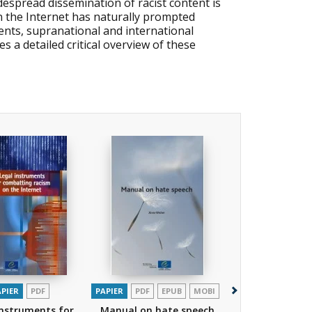
espread dissemination of racist content is
n the Internet has naturally prompted
ents, supranational and international
s a detailed critical overview of these
APIER
PDF
PAPIER
PDF
EPUB
MOBI
PAPIER
P
instruments for
Manual on hate speech
The Europ