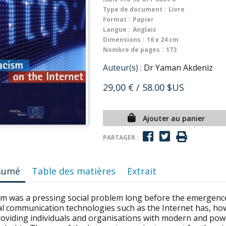
Type de document :
Livre
Format :
Papier
Langue :
Anglais
Dimensions :
16 x 24 cm
Nombre de pages :
173
Auteur(s) :
Dr Yaman Akdeniz
29,00 €
/ 58.00 $US
Ajouter au panier
PARTAGER :
sumé
Table des matières
Extrait
sm was a pressing social problem long before the emergence
tal communication technologies such as the Internet has, h
roviding individuals and organisations with modern and po