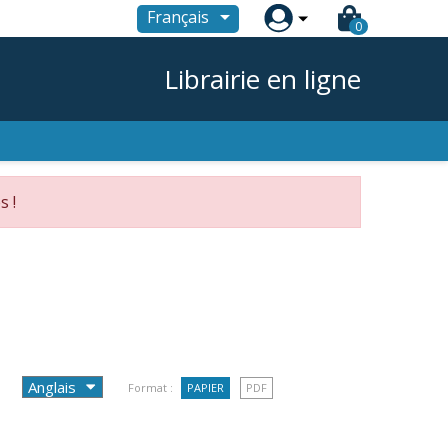

Français
0
Librairie en ligne
s !
Format :
PAPIER
PDF