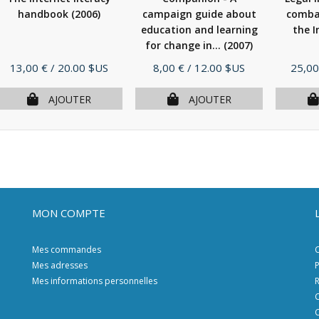
handbook
(2006)
campaign guide about
comba
education and learning
the 
for change in...
(2007)
Prix
Prix
Prix
13,00 €
/ 20.00 $US
8,00 €
/ 12.00 $US
25,00
AJOUTER
AJOUTER
MON COMPTE
Mes commandes
C
Mes adresses
P
Mes informations personnelles
R
C
C