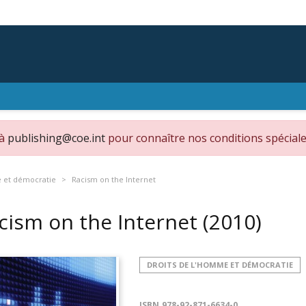
 à
publishing@coe.int
pour connaître nos conditions spéciale
e et démocratie
Racism on the Internet
cism on the Internet
(2010)
DROITS DE L'HOMME ET DÉMOCRATIE
ISBN
978-92-871-6634-0