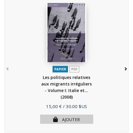
PAPIER
PDF
Les politiques relatives
aux migrants irréguliers
- Volume I: Italie et...
(2008)
Prix
15,00 €
/ 30.00 $US
AJOUTER