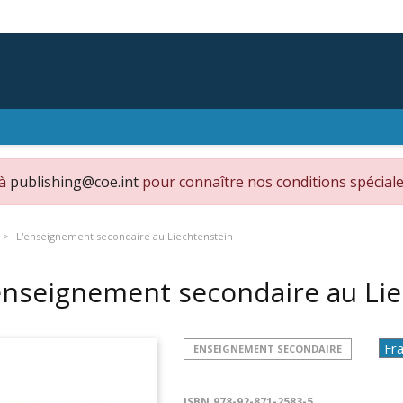
 à
publishing@coe.int
pour connaître nos conditions spéciale
L'enseignement secondaire au Liechtenstein
enseignement secondaire au Li
ENSEIGNEMENT SECONDAIRE
ISBN
978-92-871-2583-5