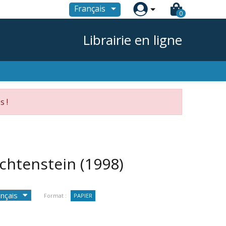

Français
0
Librairie en ligne
s !
echtenstein
(1998)
Format :
PAPIER