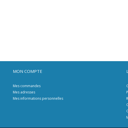
MON COMPTE
Mes commandes
C
Mes adresses
P
Mes informations personnelles
R
C
C
M