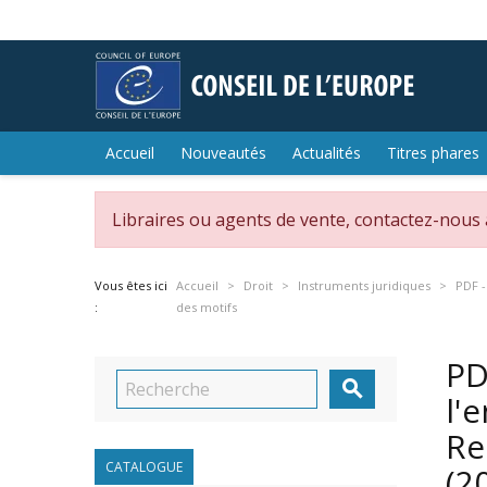
Accueil
Nouveautés
Actualités
Titres phares
Libraires ou agents de vente, contactez-nous
Vous êtes ici
Accueil
Droit
Instruments juridiques
PDF -
:
des motifs
PD

l'
Re
CATALOGUE
(2