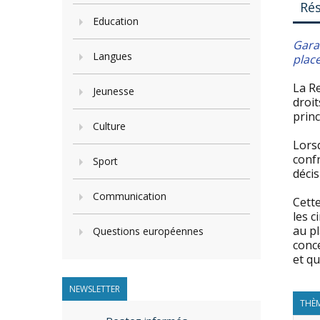
Ré
Education
G
ara
Langues
plac
La R
Jeunesse
droit
princ
Culture
Lorsq
confr
Sport
décis
Communication
Cett
les c
au pl
Questions européennes
conce
et qu
NEWSLETTER
THÈM