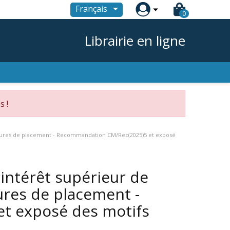

Français
0
Librairie en ligne
s !
océdures de placement - Recommandation CM/Rec(2025)5 et exposé
'intérêt supérieur de
ures de placement -
t exposé des motifs