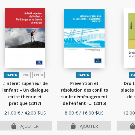
PAPIER
PDF
EPUB
PAPIER
P
L’intérêt supérieur de
Prévention et
Droit
l’enfant – Un dialogue
résolution des conflits
placés
entre théorie et
sur le déménagement
de 
pratique
(2017)
de l'enfant -...
(2015)
Prix
Prix
Prix
21,00 €
/ 42.00 $US
8,00 €
/ 16.00 $US
12,00
AJOUTER
AJOUTER