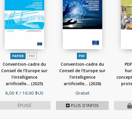
PAPIER
PDF
PDF
Convention-cadre du
Convention-cadre du
PDF
Conseil de l’Europe sur
Conseil de l’Europe sur
hum
l’intelligence
l’intelligence
concept
artificielle...
(2025)
artificielle...
(2026)
prote
Prix
Prix
8,00 €
/ 16.00 $US
Gratuit
ÉPUISÉ
PLUS D'INFOS