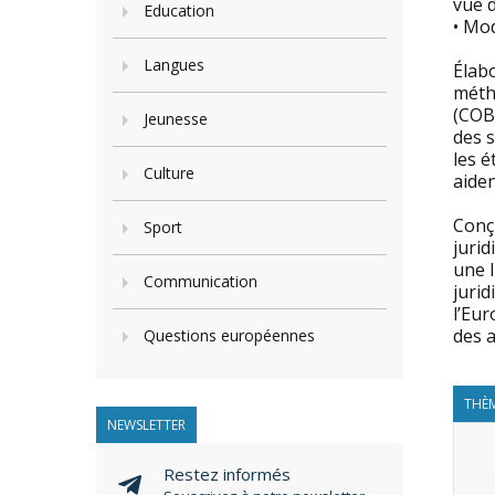
vue d
Education
• Mo
Langues
Élabo
méth
(COBR
Jeunesse
des s
les é
Culture
aiden
Conçu
Sport
jurid
une 
Communication
juri
l’Eur
des 
Questions européennes
THÈM
NEWSLETTER
Restez informés