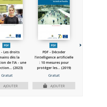
PDF
PDF
PDF
 - Les droits
PDF - Décoder
Intelligence arti
ains dès la
l’intelligence artificielle
droits de l'
ion de l'IA - une
: 10 mesures pour
démocratie et É
ction...
(2023)
protéger les...
(2019)
(2021)
Prix
Prix
Prix
Gratuit
Gratuit
Gratuit
PLUS D'I
AJOUTER
AJOUTER