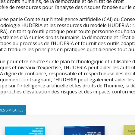
es droits humains, de la démocratie et de l’État de droit
dèle de ressources pour l’analyse des risques fondée sur le
rée par le Comité sur l’intelligence artificielle (CAI) du Cons
odologie HUDERIA et les ressources du modèle HUDERIA : l’a
A), en tant qu’outil pratique pour toute personne souhaitan
ystèmes d’IA sur les droits humains, la démocratie et l’État d
tapes du processus de l’HUDERIA et fournit des outils adapt
t à traduire les principes en pratiques quotidiennes tout au l
e pour être neutre sur le plan technologique et utilisable 
iques et niveaux d’expertise, l’HUDERIA peut aider les autori
IA digne de confiance, responsable et respectueuse des droi
diquement contraignant, l’HUDERIA peut également aider les 
ope sur l’intelligence artificielle et les droits de l’homme, la
approches d’évaluation des risques et des impacts conformes
ES SIMILAIRES