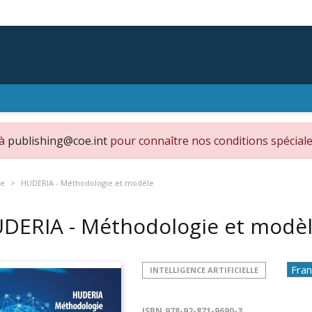
 à
publishing@coe.int
pour connaître nos conditions spéciale
le
HUDERIA - Méthodologie et modèle
DERIA - Méthodologie et modè
INTELLIGENCE ARTIFICIELLE
ISBN
978-92-871-9690-3