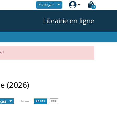

Français
0
Librairie en ligne
s !
le
(2026)
Format :
PAPIER
PDF