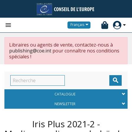


Français
Libraires ou agents de vente, contactez-nous à
publishing@coe.int
pour connaître nos conditions
spéciales !

CATALOGUE
NEWSLETTER
Iris Plus 2021-2 -