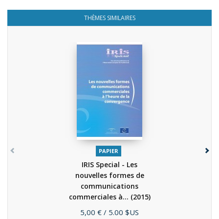
THÈMES SIMILAIRES
PAPIER
IRIS Special - Les
nouvelles formes de
communications
commerciales à...
(2015)
Prix
5,00 €
/ 5.00 $US