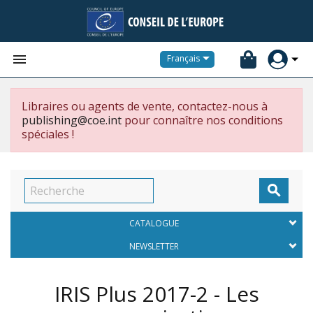


Français
Libraires ou agents de vente, contactez-nous à
publishing@coe.int
pour connaître nos conditions
spéciales !

CATALOGUE
NEWSLETTER
IRIS Plus 2017-2 - Les