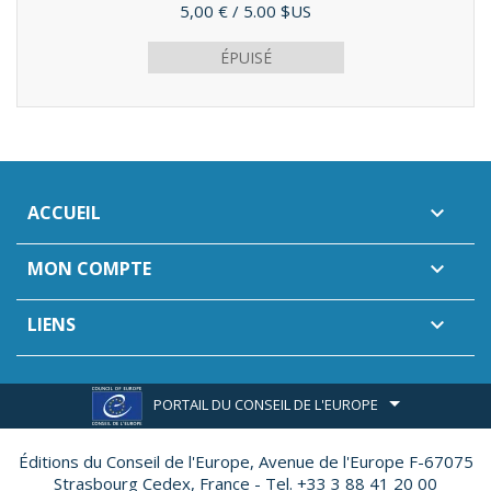
(2015)
Prix
5,00 €
/ 5.00 $US
ÉPUISÉ
ACCUEIL

MON COMPTE

LIENS

PORTAIL DU CONSEIL DE L'EUROPE
Éditions du Conseil de l'Europe,
Avenue de l'Europe F-67075
Strasbourg Cedex, France - Tel. +33 3 88 41 20 00