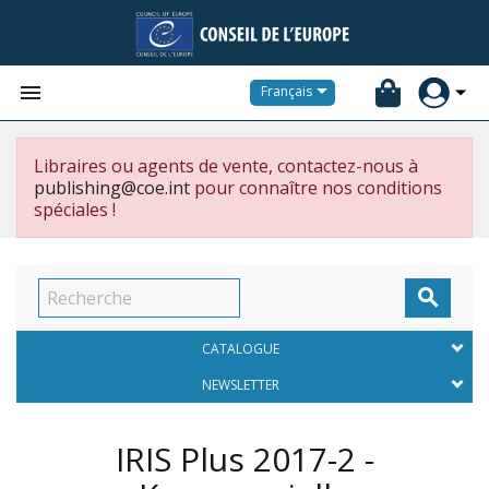


Français
Libraires ou agents de vente, contactez-nous à
publishing@coe.int
pour connaître nos conditions
spéciales !

CATALOGUE
NEWSLETTER
IRIS Plus 2017-2 -