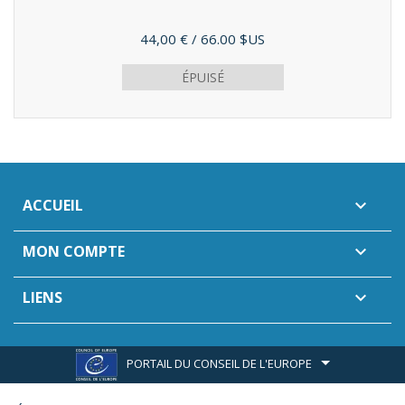
Prix
44,00 €
/ 66.00 $US
ÉPUISÉ
ACCUEIL

MON COMPTE

LIENS

PORTAIL DU CONSEIL DE L'EUROPE